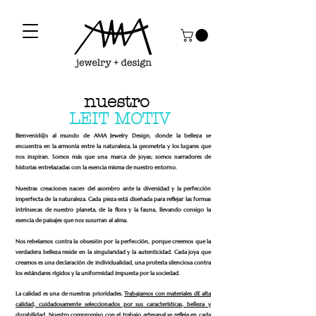
nuestro
LEIT MOTIV
Bienvenid@s al mundo de AMA Jewelry Design, donde la belleza se
encuentra en la armonía entre la naturaleza, la geometría y los lugares que
nos inspiran. Somos más que una marca de joyas; somos narradores de
historias entrelazadas con la esencia misma de nuestro entorno.
Nuestras creaciones nacen del asombro ante la diversidad y la perfección
imperfecta de la naturaleza. Cada pieza está diseñada para reflejar las formas
intrínsecas de nuestro planeta, de la flora y la fauna, llevando consigo la
esencia de paisajes que nos susurran al alma.
Nos rebelamos contra la obsesión por la perfección, porque creemos que la
verdadera belleza reside en la singularidad y la autenticidad. Cada joya que
creamos es una declaración de individualidad, una protesta silenciosa contra
los estándares rígidos y la uniformidad impuesta por la sociedad.
La calidad es una de nuestras prioridades.
Trabajamos con materiales dE alta
calidad, cuidadosamente seleccionados por sus características, belleza y
durabilidad.
Nuestro compromiso con el trabajo artesanal se refleja en cada