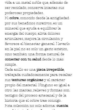
vida a un metal noble que, además de 
ser reciclado, conserva intactas sus 
poderosas propiedades.
El 
cobre
, conocido desde la antigüedad 
por sus beneficios curativos, es un 
mineral que ayuda a equilibrar la 
energía del cuerpo, alivia dolores 
articulares, mejora la circulación y 
favorece el bienestar general. Llevarlo 
en la piel no es solo un gesto estético, 
sino también una forma natural de 
conectar con tu salud
 desde lo más 
simple.
Cada anillo es una 
pieza irrepetible
, 
trabajada cuidadosamente para resaltar 
sus 
texturas orgánicas
 y el carácter 
propio del material. Ninguno es igual a 
otro: las marcas, relieves y formas son 
testigos del proceso artesanal y de la 
historia que el cobre trae consigo.
Esta colección no solo adorna: 
cuenta 