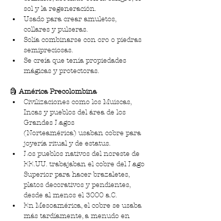
sol y la regeneración.
Usado para crear amuletos, 
collares y pulseras.
Solía combinarse con oro o piedras 
semipreciosas.
Se creía que tenía propiedades 
mágicas y protectoras.
🗿 
América Precolombina
Civilizaciones como los Muiscas, 
Incas y pueblos del área de los 
Grandes Lagos 
(Norteamérica) usaban cobre para 
joyería ritual y de estatus.
Los pueblos nativos del noreste de 
EE.UU. trabajaban el cobre del Lago 
Superior para hacer brazaletes, 
platos decorativos y pendientes, 
desde al menos el 3000 a.C.
En Mesoamérica, el cobre se usaba 
más tardíamente, a menudo en 