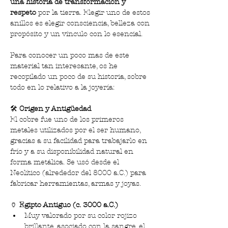
una historia de transformación y 
respeto
 por la tierra. Elegir uno de estos 
anillos es elegir consciencia, belleza con 
propósito y un vínculo con lo esencial.
Para conocer un poco mas de este 
material tan interesante, os he 
recopilado un poco de su historia, sobre 
todo en lo relativo a la joyería:
🛠️
 Origen y Antigüedad
El cobre fue uno de los primeros 
metales utilizados por el ser humano, 
gracias a su facilidad para trabajarlo en 
frío y a su disponibilidad natural en 
forma metálica. Se usó desde el 
Neolítico (alrededor del 8000 a.C.) para 
fabricar herramientas, armas y joyas.
🏺
 Egipto Antiguo (c. 3000 a.C.)
Muy valorado por su color rojizo 
brillante, asociado con la sangre, el 