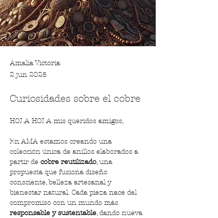
Amalia Victoria
2 jun 2025
Curiosidades sobre el cobre
HOLA HOLA mis queridos amigos, 
En AMA estamos creando una 
colección única de anillos elaborados a 
partir de 
cobre reutilizado
, una 
propuesta que fusiona diseño 
consciente, belleza artesanal y 
bienestar natural. Cada pieza nace del 
compromiso con un mundo más 
responsable y sustentable
, dando nueva 