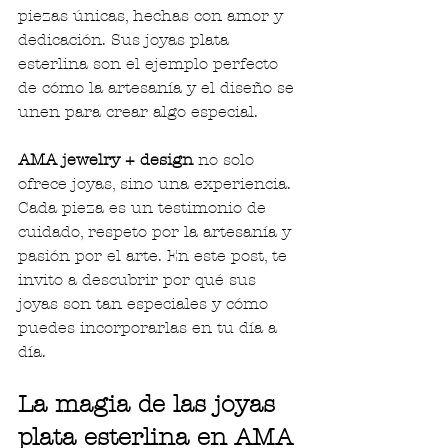
piezas únicas, hechas con amor y 
dedicación. Sus joyas plata 
esterlina son el ejemplo perfecto 
de cómo la artesanía y el diseño se 
unen para crear algo especial.
AMA jewelry + design
 no solo 
ofrece joyas, sino una experiencia. 
Cada pieza es un testimonio de 
cuidado, respeto por la artesanía y 
pasión por el arte. En este post, te 
invito a descubrir por qué sus 
joyas son tan especiales y cómo 
puedes incorporarlas en tu día a 
día.
La magia de las joyas 
plata esterlina en AMA 