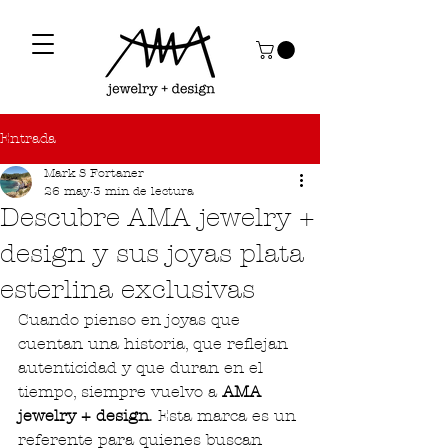
Entrada
Mark S Fortaner
26 may
3 min de lectura
Descubre AMA jewelry +
design y sus joyas plata
esterlina exclusivas
Cuando pienso en joyas que 
cuentan una historia, que reflejan 
autenticidad y que duran en el 
tiempo, siempre vuelvo a 
AMA 
jewelry + design
. Esta marca es un 
referente para quienes buscan 