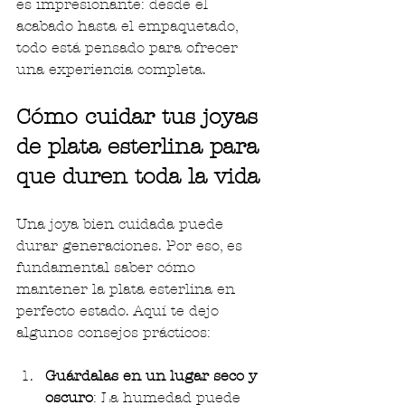
es impresionante: desde el 
acabado hasta el empaquetado, 
todo está pensado para ofrecer 
una experiencia completa.
Cómo cuidar tus joyas 
de plata esterlina para 
que duren toda la vida
Una joya bien cuidada puede 
durar generaciones. Por eso, es 
fundamental saber cómo 
mantener la plata esterlina en 
perfecto estado. Aquí te dejo 
algunos consejos prácticos:
Guárdalas en un lugar seco y 
oscuro
: La humedad puede 