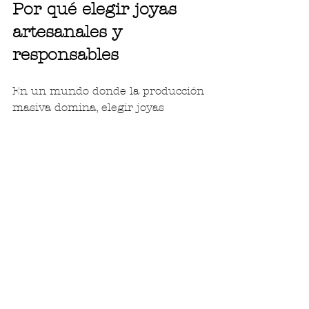
Por qué elegir joyas 
artesanales y 
responsables
En un mundo donde la producción 
masiva domina, elegir joyas 
artesanales es un acto de 
conciencia. Las piezas de AMA 
jewelry + design no solo son bellas, 
sino que también apoyan a los 
artesanos y promueven un 
consumo responsable.
Comprar joyas artesanales 
significa:
Apoyar el trabajo manual y la 
tradición
.