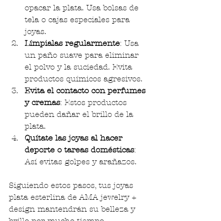
opacar la plata. Usa bolsas de 
tela o cajas especiales para 
joyas.
Límpialas regularmente
: Usa 
un paño suave para eliminar 
el polvo y la suciedad. Evita 
productos químicos agresivos.
Evita el contacto con perfumes 
y cremas
: Estos productos 
pueden dañar el brillo de la 
plata.
Quítate las joyas al hacer 
deporte o tareas domésticas
: 
Así evitas golpes y arañazos.
Siguiendo estos pasos, tus joyas 
plata esterlina de AMA jewelry + 
design mantendrán su belleza y 
brillo por mucho tiempo.