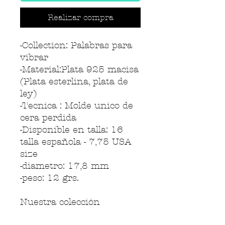
Realizar compra
-Collection: Palabras para
vibrar
-Material:Plata 925 macisa
(Plata esterlina, plata de
ley)
-Tecnica : Molde unico de
cera perdida
-Disponible en talla: 16
talla española - 7,75 USA
size
-diametro: 17,8 mm
-peso: 12 grs.
Nuestra colección
"Palabras para vibrar" ha