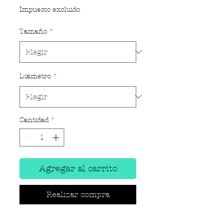
Impuesto excluido
Tamaño
*
Diámetro
*
Cantidad
*
Agregar al carrito
Realizar compra