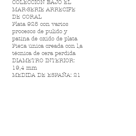
COLECCION BAJO EL
MAR-SERIE ARRECIFE
DE CORAL
Plata 925 con varios
procesos de pulido y
patina de oxido de plata
Pieza única creada con l,a
técnica de cera perdida
DIAMETRO INTERIOR:
19,4 mm
MEDIDA DE ESPAÑA: 21
MEDIDA DE USA: 9,75
PESO: 14 gramos
INSPIRACION
Esta colección nos transporta a las
profundidades del mar, trae
vibraciones poderosas. Sus