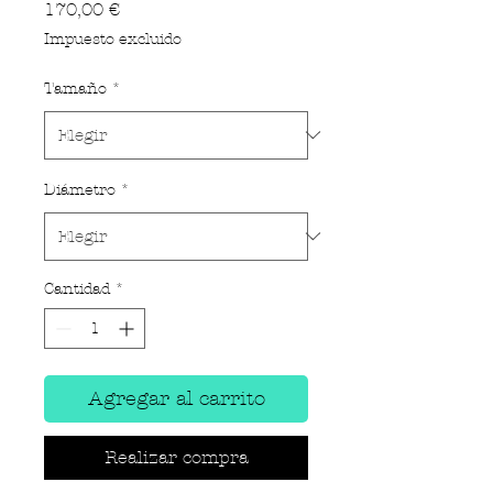
Precio
170,00 €
Impuesto excluido
Tamaño
*
Diámetro
*
Cantidad
*
Agregar al carrito
Realizar compra