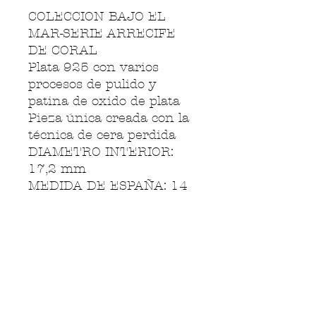
COLECCION BAJO EL
MAR-SERIE ARRECIFE
DE CORAL
Plata 925 con varios
procesos de pulido y
patina de oxido de plata
Pieza única creada con la
técnica de cera perdida
DIAMETRO INTERIOR:
17,2 mm
MEDIDA DE ESPAÑA: 14
MEDIDA DE USA: 7
PESO: 7 gramos
INSPIRACION
Esta colección nos transporta a las
profundidades del mar, trae