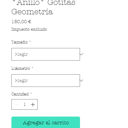
*Anillo* Gotitas
Geometría
Precio
150,00 €
Impuesto excluido
Tamaño
*
Diámetro
*
Cantidad
*
Agregar al carrito