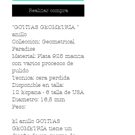
Realizar compra
"GOTITAS GEOMETRÍA "
anillo
Collección: Geometrical
Paradise
Material: Plata 925 maciza
con varios procesos de
pulido
Tecnica: cera perdida
Disponible en talla:
12 Espana - 6 talla de USA
Diametro: 16,5 mm
Peso:
El anillo GOTITAS
GEOMETRÍA tiene un