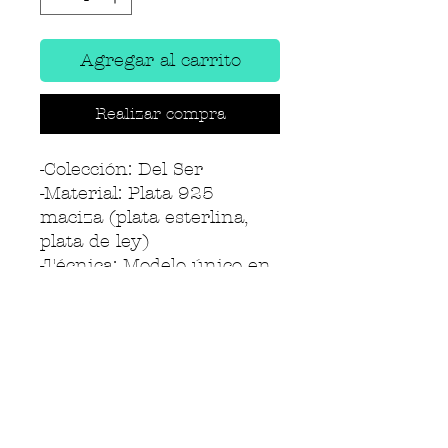
Agregar al carrito
Realizar compra
-Colección: Del Ser
-Material: Plata 925
maciza (plata esterlina,
plata de ley)
-Técnica: Modelo único en
cera
-Talla disponible: 20 talla
de España - 9.5 USA Size
-Diámetro: 19.1 mm
-Año de creación: 2026