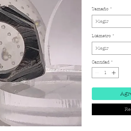
Tamaño
*
Elegir
Diámetro
*
Elegir
Cantidad
*
Agre
Re