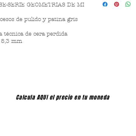
E-SERIE GEOMETRIAS DE MI
cesos de pulido y patina gris
a técnica de cera perdida
15,3 mm
Calcula AQUI el precio en tu moneda