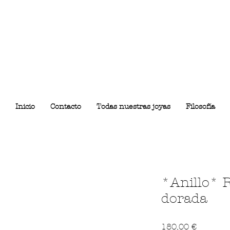
Inicio
Contacto
Todas nuestras joyas
Filosofía
*Anillo* R
dorada
Precio
180,00 €