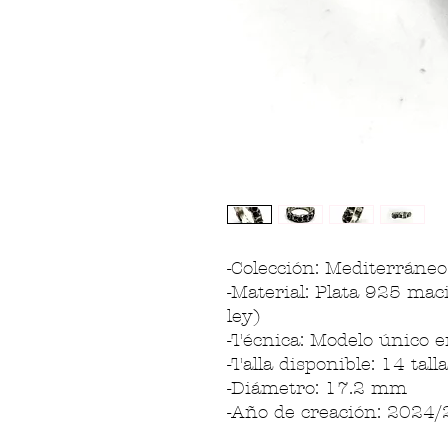
-Colección: Mediterráneo
-Material: Plata 925 maci
ley)
-Técnica: Modelo único e
-Talla disponible: 14 tal
-Diámetro: 17.2 mm
-Año de creación: 2024