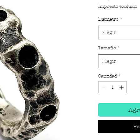
Impuesto excluido
Diámetro
*
Elegir
Tamaño
*
Elegir
Cantidad
*
Agre
Re