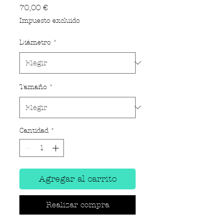
Precio
70,00 €
Impuesto excluido
Diámetro
*
Tamaño
*
Cantidad
*
Agregar al carrito
Realizar compra