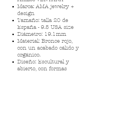
Marca: AMA jewelry +
design
Tamaño: talla 20 de
España - 9.5 USA size
Diámetro: 19.1mm
Material: Bronce rojo,
con un acabado cálido y
orgánico.
Diseño: Escultural y
abierto, con formas
fluidas que enmarcan
un espacio vacío en el
centro.
Minimalista y
contemporáneo, con
fuerte toque artesanal.
Simbolismo: Cada anillo
de la serie representa la