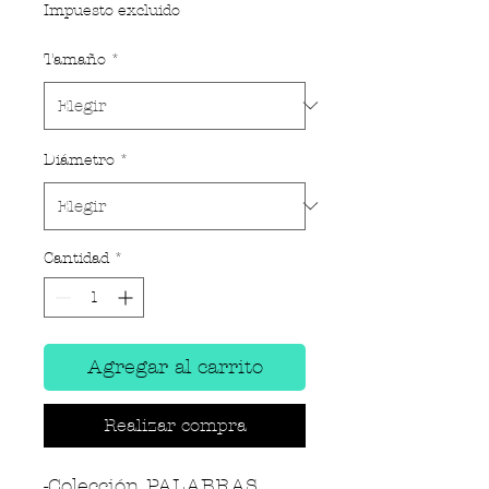
Impuesto excluido
Tamaño
*
Diámetro
*
Cantidad
*
Agregar al carrito
Realizar compra
-Colección PALABRAS