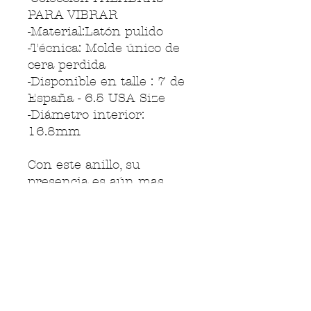
PARA VIBRAR
-Material:Latón pulido
-Técnica: Molde único de
cera perdida
-Disponible en talle : 7 de
España - 6.5 USA Size
-Diámetro interior:
16.8mm
Con este anillo, su
presencia es aún mas
evidente, cada vez que lo
miras, sabes que DIOS te
acompaña.
Cada una de nuestras
piezas es única.