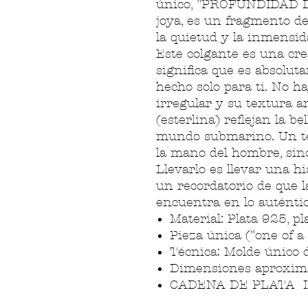
único, "PROFUNDIDAD D
joya, es un fragmento de
la quietud y la inmensid
Este colgante es una crea
significa que es absolut
hecho solo para ti. No h
irregular y su textura ar
(esterlina) reflejan la b
mundo submarino. Un te
la mano del hombre, sin
Llevarlo es llevar una h
un recordatorio de que l
encuentra en lo auténtic
Material: Plata 925, pla
Pieza única ("one of a 
Técnica: Molde único 
Dimensiones aproxi
CADENA DE PLATA I