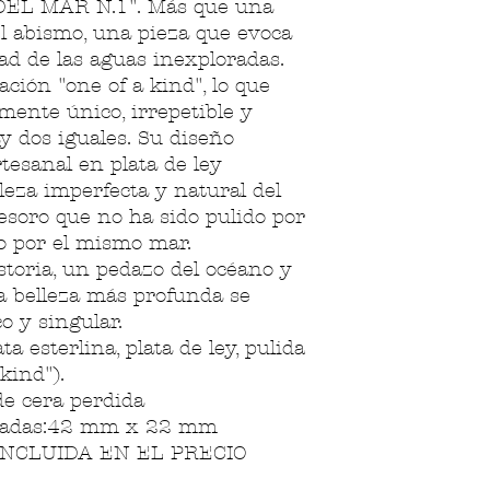
EL MAR N.1". Más que una
l abismo, una pieza que evoca
ad de las aguas inexploradas.
ción "one of a kind", lo que
amente único, irrepetible y
ay dos iguales. Su diseño
tesanal en plata de ley
elleza imperfecta y natural del
soro que no ha sido pulido por
o por el mismo mar.
istoria, un pedazo del océano y
a belleza más profunda se
o y singular.
ta esterlina, plata de ley, pulida
kind").
de cera perdida
madas:42 mm x 22 mm
NCLUIDA EN EL PRECIO