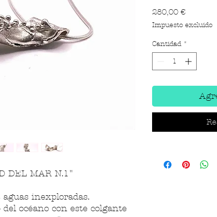
Precio
280,00 €
Impuesto excluido
Cantidad
*
Agre
Re
D DEL MAR N.1"
s aguas inexploradas.
 del océano con este colgante