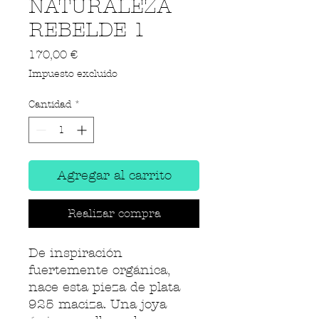
NATURALEZA
REBELDE 1
Precio
170,00 €
Impuesto excluido
Cantidad
*
Agregar al carrito
Realizar compra
De inspiración
fuertemente orgánica,
nace esta pieza de plata
925 maciza. Una joya