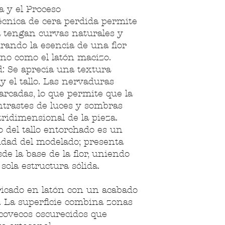
a y el Proceso
écnica de cera perdida permite
sa tengan curvas naturales y
urando la esencia de una flor
no como el latón macizo.
d: Se aprecia una textura
y el tallo. Las nervaduras
cadas, lo que permite que la
ntrastes de luces y sombras
tridimensional de la pieza.
o del tallo entorchado es un
lidad del modelado; presenta
de la base de la flor, uniendo
sola estructura sólida.
ricado en latón con un acabado
. La superficie combina zonas
ecovecos oscurecidos que