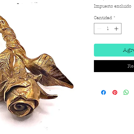
Impuesto excluido
Cantidad
*
Agre
Re