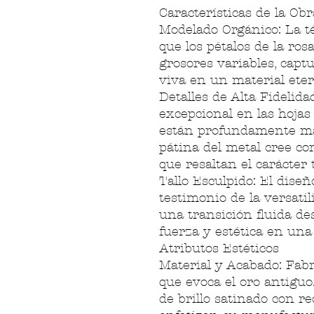
Características de la Obr
Modelado Orgánico: La t
que los pétalos de la ro
grosores variables, capt
viva en un material eter
Detalles de Alta Fidelida
excepcional en las hojas 
están profundamente mar
pátina del metal cree co
que resaltan el carácter 
Tallo Esculpido: El diseñ
testimonio de la versati
una transición fluida des
fuerza y estética en una 
Atributos Estéticos
Material y Acabado: Fab
que evoca el oro antiguo
de brillo satinado con r