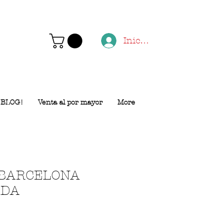
Iniciar sesión
BLOG!
Venta al por mayor
More
 BARCELONA
ADA