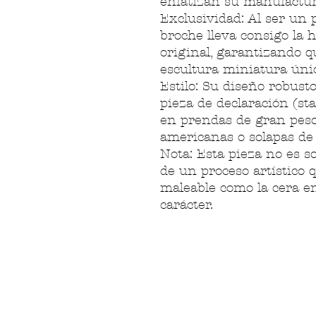
enfatizan su manufactur
Exclusividad: Al ser un 
broche lleva consigo la h
original, garantizando q
escultura miniatura úni
Estilo: Su diseño robusto
pieza de declaración (sta
en prendas de gran peso
americanas o solapas de 
Nota: Esta pieza no es so
de un proceso artístico
maleable como la cera e
carácter.