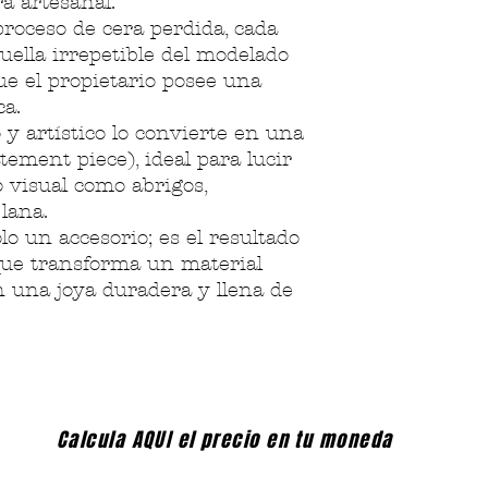
a artesanal.
proceso de cera perdida, cada
uella irrepetible del modelado
ue el propietario posee una
ca.
 y artístico lo convierte en una
tement piece), ideal para lucir
 visual como abrigos,
lana.
lo un accesorio; es el resultado
 que transforma un material
n una joya duradera y llena de
Calcula AQUI el precio en tu moneda