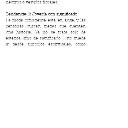
neutros o vestidos florales.
Tendencia 3: Joyería con significado
La moda consciente está en auge, y las 
personas buscan piezas que cuenten 
una historia. Ya no se trata solo de 
estética, sino de significado. Esto puede 
ir desde símbolos espirituales, como 
amuletos de protección, hasta joyas 
personalizadas con iniciales o mensajes 
grabados. Puedes echar un vistazo a 
nuestra colección 
Palabras para Vibrar
.
Cómo llevarlo:
 Usa collares con dijes 
significativos que cuenten tu historia 
personal o combinen piedras con 
propiedades energéticas. Un anillo con 
un símbolo de infinito o un collar con 
una frase o palabra grabada que sea 
especial para ti, puede ser el toque 
perfecto para cualquier look diario.
Consejo para combinar joyas 