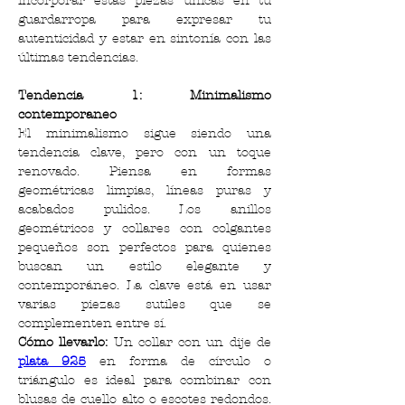
incorporar estas piezas únicas en tu 
guardarropa para expresar tu 
autenticidad y estar en sintonía con las 
últimas tendencias.
Tendencia 1: Minimalismo 
contemporaneo
El minimalismo sigue siendo una 
tendencia clave, pero con un toque 
renovado. Piensa en formas 
geométricas limpias, líneas puras y 
acabados pulidos. Los anillos 
geométricos y collares con colgantes 
pequeños son perfectos para quienes 
buscan un estilo elegante y 
contemporáneo. La clave está en usar 
varias piezas sutiles que se 
complementen entre sí.
Cómo llevarlo:
 Un collar con un dije de 
plata 925
 en forma de círculo o 
triángulo es ideal para combinar con 
blusas de cuello alto o escotes redondos. 