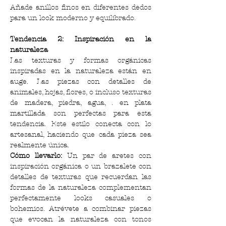
Añade anillos finos en diferentes dedos 
para un look moderno y equilibrado.
Tendencia 2: Inspiración en la 
naturaleza
Las texturas y formas orgánicas 
inspiradas en la naturaleza están en 
auge. Las piezas con detalles de 
animales, hojas, flores, o incluso texturas 
de madera, piedra, agua, . en plata 
martillada son perfectas para esta 
tendencia. Este estilo conecta con lo 
artesanal, haciendo que cada pieza sea 
realmente única.
Cómo llevarlo:
 Un par de aretes con 
inspiración orgánica o un brazalete con 
detalles de texturas que recuerdan las 
formas de la naturaleza complementan 
perfectamente looks casuales o 
bohemios. Atrévete a combinar piezas 
que evocan la naturaleza con tonos 