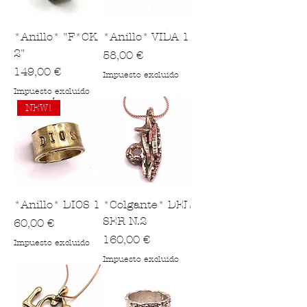
*Anillo* "F*CK
*Anillo* VIDA 1
2"
Precio
58,00 €
Precio
149,00 €
Impuesto excluido
Impuesto excluido
NEW!
*Anillo* DIOS 1
*Colgante* DEL
SER N.2
Precio
60,00 €
Precio
160,00 €
Impuesto excluido
Impuesto excluido