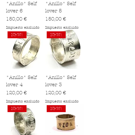
*Anillo* Self
*Anillo* Self
lover 6
lover 5
Precio
Precio
150,00 €
150,00 €
Impuesto excluido
Impuesto excluido
NEW!
NEW!
*Anillo* Self
*Anillo* Self
lover 4
lover 3
Precio
Precio
120,00 €
120,00 €
Impuesto excluido
Impuesto excluido
NEW!
NEW!