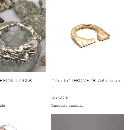
ORSION DOBLE
*Anillo* GEOMETRIAS broken-
1
1
Precio
85,00 €
ido
Impuesto excluido