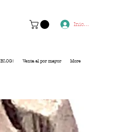
Iniciar sesión
BLOG!
Venta al por mayor
More