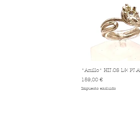
*Anillo* HILOS DE PLA
Precio
159,00 €
Impuesto excluido