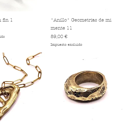
 fin 1
*Anillo* Geometrías de mi
mente 11
Precio
89,00 €
ido
Impuesto excluido