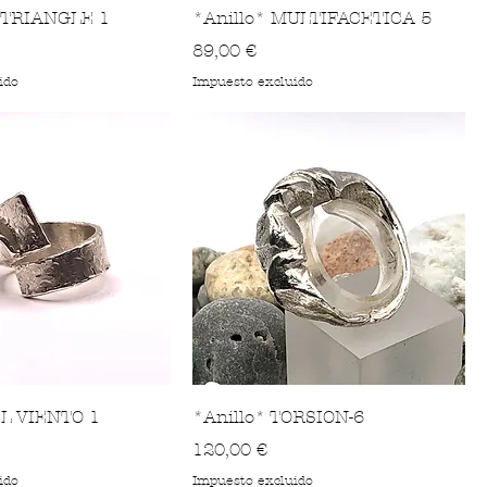
 TRIANGLE 1
*Anillo* MULTIFACETICA 5
Precio
89,00 €
ido
Impuesto excluido
EL VIENTO 1
*Anillo* TORSION-6
Precio
120,00 €
ido
Impuesto excluido