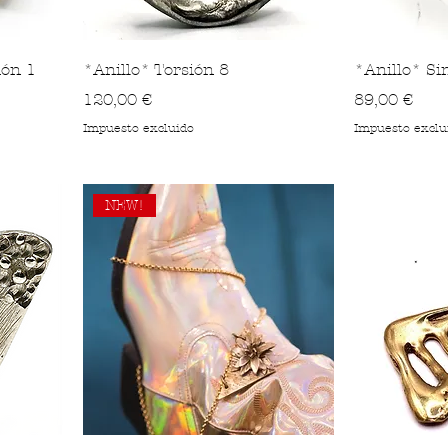
ión 1
*Anillo* Torsión 8
*Anillo* Sin
Precio
Precio
120,00 €
89,00 €
Impuesto excluido
Impuesto exclu
NEW!