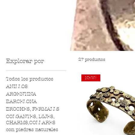
27 productos
Explorar por
NEW!
Todos los productos
ANILLOS
ARGENTINA
BARCELONA
BROCHES, FERMALLS
COLGANTES, DIJES,
CHARMS,COLLARES
con piedras naturales