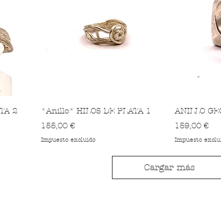
TA 2
*Anillo* HILOS DE PLATA 1
ANILLO GE
Precio
Precio
155,00 €
159,00 €
Impuesto excluido
Impuesto exclu
Cargar más