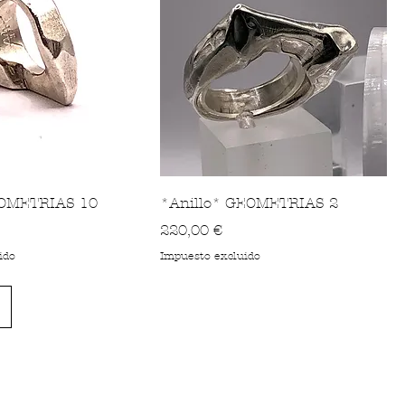
OMETRIAS 10
*Anillo* GEOMETRIAS 2
Precio
220,00 €
ido
Impuesto excluido