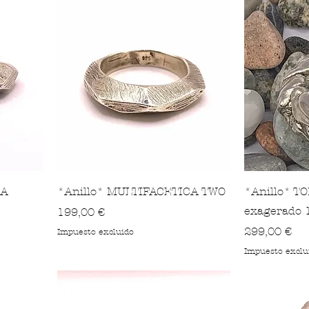
CA
*Anillo* MULTIFACETICA TWO
*Anillo* T
exagerado 
Precio
199,00 €
Precio
299,00 €
Impuesto excluido
Impuesto exclu