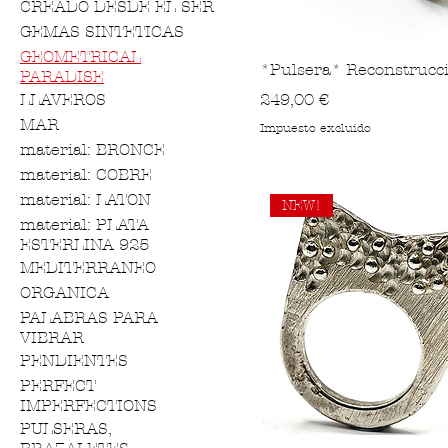
CREADO DESDE EL SER
GEMAS SINTETICAS
GEOMETRICAL
*Pulsera* Reconstrucc
PARADISE
Precio
LLAVEROS
249,00 €
MAR
Impuesto excluido
material: BRONCE
material: COBRE
material: LATON
NEW!
material: PLATA
ESTERLINA 925
MEDITERRANEO
ORGANICA
PALABRAS PARA
VIBRAR
PENDIENTES
PERFECT
IMPERFECTIONS
PULSERAS,