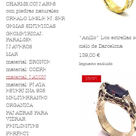
CHARMS,COLLARES
con piedras naturales
CREADO DESDE EL SER
GEMAS SINTETICAS
GEOMETRICAL
*Anillo* Dos estrellas s
PARADISE
cielo de Barcelona
LLAVEROS
MAR
Precio
139,00 €
material: BRONCE
Impuesto excluido
material: COBRE
material: LATON
NEW!
material: PLATA
ESTERLINA 925
MEDITERRANEO
ORGANICA
PALABRAS PARA
VIBRAR
PENDIENTES
PERFECT