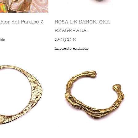
Flor del Paraiso 2
ROSA DE BARCELONA
EXAGERADA
Precio
250,00 €
ido
Impuesto excluido