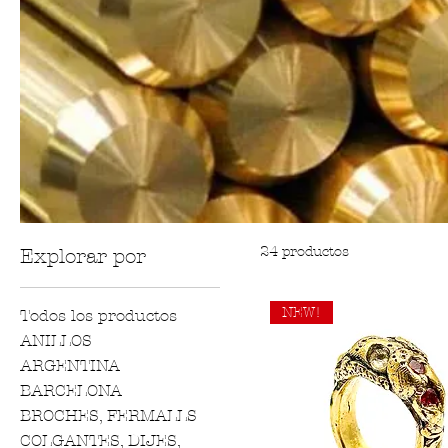
24 productos
Explorar por
NEW!
Todos los productos
ANILLOS
ARGENTINA
BARCELONA
BROCHES, FERMALLS
COLGANTES, DIJES,