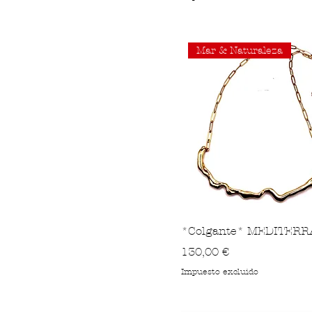
Mar & Naturaleza
*Colgante* MEDITER
Precio
130,00 €
Impuesto excluido