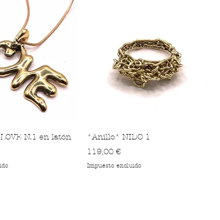
LOVE N.1 en latón
*Anillo* NIDO 1
Precio
119,00 €
ido
Impuesto excluido