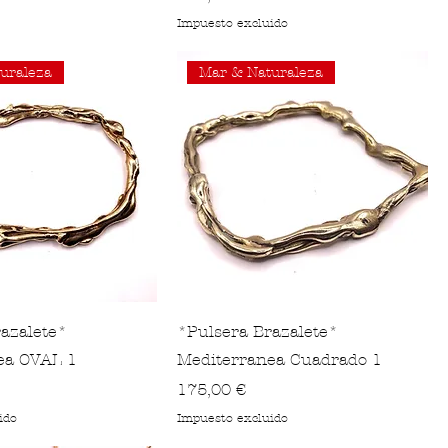
Impuesto excluido
uraleza
Mar & Naturaleza
azalete*
*Pulsera Brazalete*
ea OVAL 1
Mediterranea Cuadrado 1
Precio
175,00 €
ido
Impuesto excluido