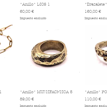
*Anillo* DIOS 1
*Brazalete*
Precio
Precio
60,00 €
160,00 €
Impuesto excluido
Impuesto exclu
1
*Anillo* MULTIFACETICA 5
*Anillo* PO
Precio
Precio
89,00 €
110,00 €
Impuesto excluido
Impuesto exclu