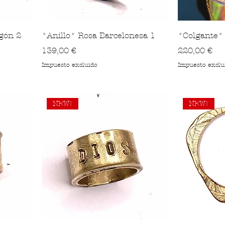
gón 2
*Anillo* Rosa Barcelonesa 1
*Colgante* 
Precio
Precio
139,00 €
220,00 €
Impuesto excluido
Impuesto exclu
NEW!
NEW!