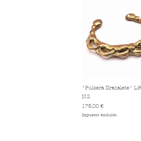
*Pulsera Brazalete* 
N.2
Precio
175,00 €
Impuesto excluido