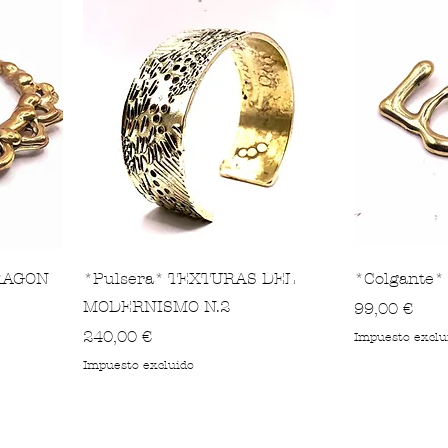
DRAGON
*Pulsera* TEXTURAS DEL
*Colgante* 
MODERNISMO N.2
Precio
99,00 €
Precio
240,00 €
Impuesto exclu
Impuesto excluido