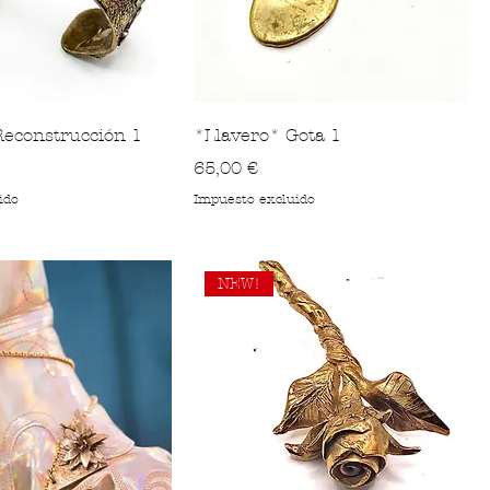
Reconstrucción 1
*Llavero* Gota 1
Precio
65,00 €
ido
Impuesto excluido
NEW!