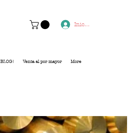
Iniciar sesión
BLOG!
Venta al por mayor
More